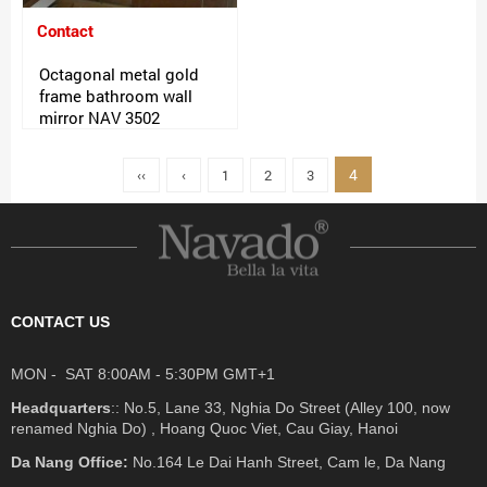
Contact
Octagonal metal gold
frame bathroom wall
mirror NAV 3502
4
‹‹
‹
1
2
3
CONTACT US
MON - SAT 8:00AM - 5:30PM GMT+1
Headquarters
:: No.5, Lane 33, Nghia Do Street (Alley 100, now
renamed Nghia Do) , Hoang Quoc Viet, Cau Giay, Hanoi
Da Nang Office:
No.164 Le Dai Hanh Street, Cam le, Da Nang