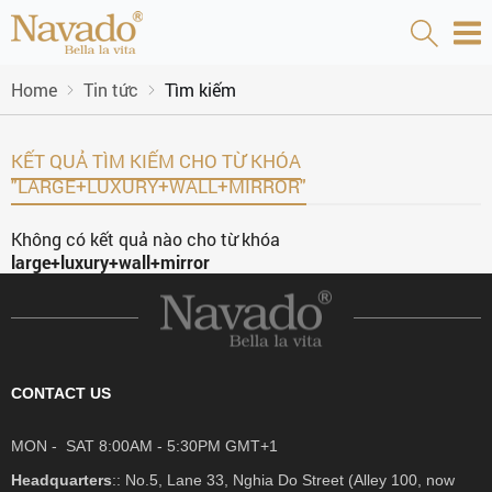
Home
Tin tức
Tìm kiếm
KẾT QUẢ TÌM KIẾM CHO TỪ KHÓA
"LARGE+LUXURY+WALL+MIRROR"
Không có kết quả nào cho từ khóa
large+luxury+wall+mirror
CONTACT US
MON - SAT 8:00AM - 5:30PM GMT+1
Headquarters
:: No.5, Lane 33, Nghia Do Street (Alley 100, now