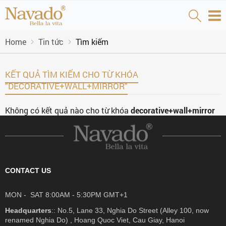
Home
Tin tức
Tìm kiếm
KẾT QUẢ TÌM KIẾM CHO TỪ KHÓA
"DECORATIVE+WALL+MIRROR"
Không có kết quả nào cho từ khóa
decorative+wall+mirror
CONTACT US
MON - SAT 8:00AM - 5:30PM GMT+1
Headquarters
:: No.5, Lane 33, Nghia Do Street (Alley 100, now
renamed Nghia Do) , Hoang Quoc Viet, Cau Giay, Hanoi