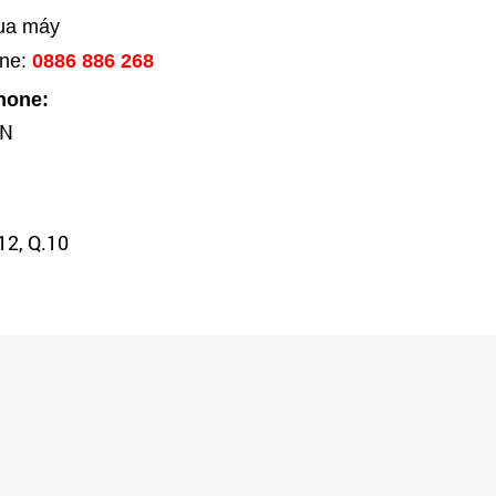
mua máy
ine:
0886 886 268
hone:
HN
12, Q.10