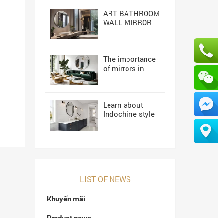
ART BATHROOM
WALL MIRROR
NAVADO
The importance
of mirrors in
high-end interior
design
Learn about
Indochine style
interior design
LIST OF NEWS
Khuyến mãi
Product news