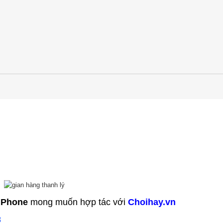
 iPhone
mong muốn hợp tác với
Choihay.vn
8